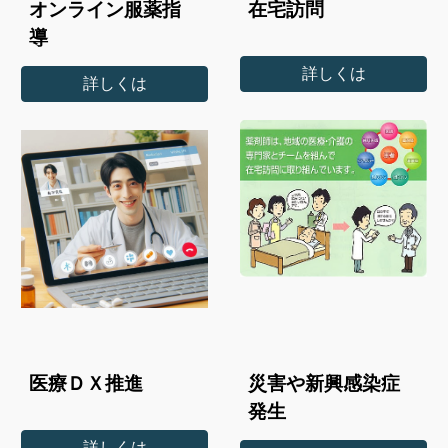
オンライン服薬指
在宅訪問
導
詳しくは
詳しくは
医療ＤＸ推進
災害や新興感染症
発生
詳しくは