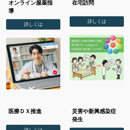
オンライン服薬指
在宅訪問
導
詳しくは
詳しくは
医療ＤＸ推進
災害や新興感染症
発生
詳しくは